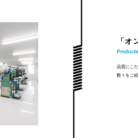
「オ
Producti
品質にこ
数々をご